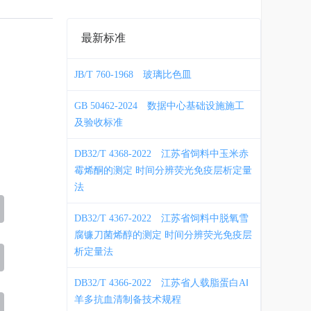
最新标准
JB/T 760-1968
玻璃比色皿
GB 50462-2024
数据中心基础设施施工
及验收标准
DB32/T 4368-2022
江苏省饲料中玉米赤
霉烯酮的测定 时间分辨荧光免疫层析定量
法
DB32/T 4367-2022
江苏省饲料中脱氧雪
腐镰刀菌烯醇的测定 时间分辨荧光免疫层
析定量法
DB32/T 4366-2022
江苏省人载脂蛋白AⅠ
羊多抗血清制备技术规程