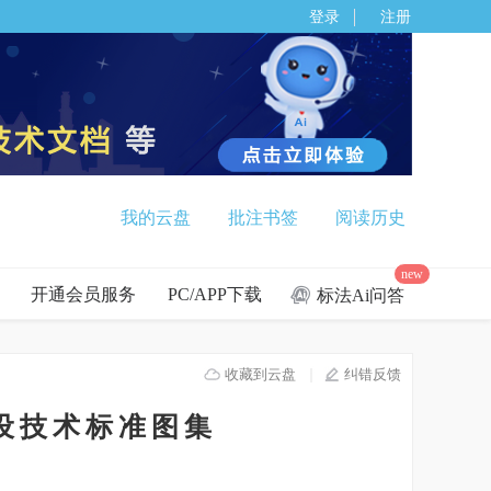
登录
注册
我的云盘
批注书签
阅读历史
new
开通会员服务
PC/APP下载
标法Ai问答
收藏到云盘
纠错反馈
市建设技术标准图集