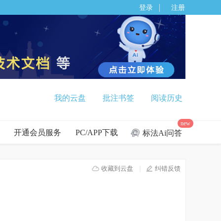
登录
注册
我的云盘
批注书签
阅读历史
new
开通会员服务
PC/APP下载
标法Ai问答
收藏到云盘
纠错反馈