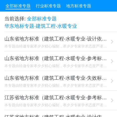
全部标准专题
行业标准专题
地方标准专题
当前选择:
全部标准专题
华东地标专题-建筑工程-水暖专业
山东省地方标准（建筑工程-水暖专业-设计依据）
本专题由特邀专家孝夕夕精心编制，孝夕夕专家学术态度严谨，专业功底扎实，乐分享讲奉献，在此特表感谢！山东省医疗机构污染物排放控制标准 DB37/ 596-2020 饮食业油烟排放标准 DB37/ 597-2006 二次供水设施技术规范 DB37/T 633-2006 人员密集场所消防安全管理规范 DB37/T 653-2012 学校(托幼机构)学生宿舍卫生标准 DB37/T 678-2007 自动跟踪定位射灭火系统设计、施工及验收规范 DB37/ 1202-2009 地表水地源
山东省地方标准（建筑工程-水暖专业-参考标准）
本专题由特邀专家孝夕夕精心编制，孝夕夕专家学术态度严谨，专业功底扎实，乐分享讲奉献，在此特表感谢！山东省装配式住宅标准图集设计 L16J901、 山东省装配式住宅标准套型、单元设计图集 L18J904、 山东省供暖工程 L13N1、 山东省燃气（油）供热锅炉房工程 L13N2、 山东省制冷工程 L13N3、 山东省空调工程 L13N4、 山东省通风与防排烟工程建筑通风与防排烟设计分册 L13N5-1、 山东省通风与防排烟工程通风机·风管·风口·风阀·防火阀分册 L13N5-2
山东省地方标准（建筑工程-水暖专业-失效标准）
本专题由特邀专家孝夕夕精心编制，孝夕夕专家学术态度严谨，专业功底扎实，乐分享讲奉献，在此特表感谢！节能居住建筑评价与标识 DB37/T 725-2007 既有居住建筑节能改造技术规程 DB37/T 848-2007 山东省固定源大气颗粒物综合排放标准 DB37/ 1996-2011 山东省太阳能—地源热泵复合系统技术规程 DВJ14-078-2011 山东省建筑给水聚丙烯（РР-R）管道工程技术规程 DВJ 14-ВS11-2001 山东省住宅建筑设计标准 DВJ14-S1-
江苏省地方标准（建筑工程-水暖专业-参考标准）
本专题由特邀专家孝夕夕精心编制，孝夕夕专家学术态度严谨，专业功底扎实，乐分享讲奉献，在此特表感谢！江苏省勘察、设计、图审单位技术交流汇编2013 2014年 江苏省成品住房装配化装修构造图集 苏G62-2021 江苏省消防站建筑设计图样 苏J37-2009 江苏省住宅空调机位 苏J52-2017 江苏省给水排水图集 苏S01-2021 江苏省墙排式同层排水设计及安装图集 苏S10-2015 江苏省排水用塑料检查井 苏S11-2015 江苏省整体式玻璃钢化粪池选用与安装 苏S1
江苏省地方标准（建筑工程-水暖专业-设计依据）